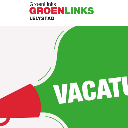
GroenLinks
LELYSTAD
S
AFDELING