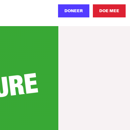
DONEER
DOE MEE