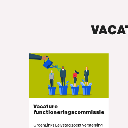
ONZE 
Doe mee!
VACA
Agenda
Naar GroenL
MIJN GRO
Vacature
functioneringscommissie
GroenLinks Lelystad zoekt versterking