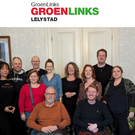
GroenLinks
LELYSTAD
S
AFDELING