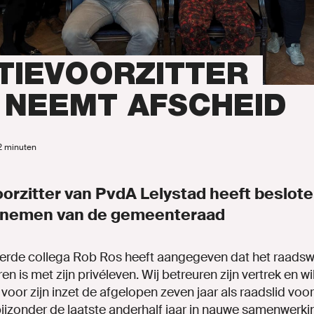
MENSEN
TIEVOORZITTER
 NEEMT AFSCHEID
inks.nl
 2 minuten
oorzitter van PvdA Lelystad heeft beslot
e nemen van de gemeenteraad
ENLINKS
rde collega Rob Ros heeft aangegeven dat het raads
en is met zijn privéleven. Wij betreuren zijn vertrek en w
 voor zijn inzet de afgelopen zeven jaar als raadslid vo
bijzonder de laatste anderhalf jaar in nauwe samenwerk