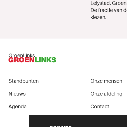
Lelystad. GroenL
De fractie van 
kiezen.
GroenLinks
Standpunten
Onze mensen
Nieuws
Onze afdeling
Agenda
Contact
Doe mee!