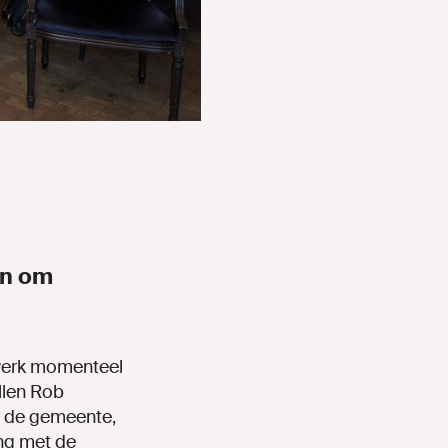
en om
werk momenteel
illen Rob
or de gemeente,
ing met de