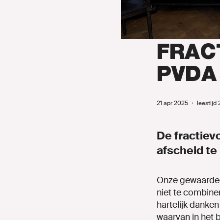
ONZE 
Doe mee!
FRAC
PVDA
Agenda
Naar GroenL
21 apr 2025
・
leestijd
De fractiev
afscheid t
MIJN GRO
Onze gewaardee
niet te combiner
hartelijk danken
waarvan in het 