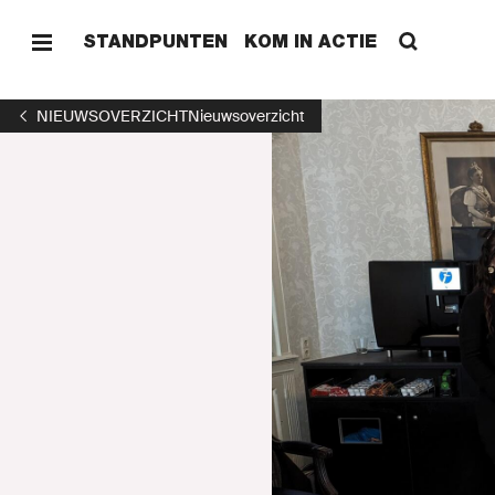
STANDPUNTEN
KOM IN ACTIE
NIEUWSOVERZICHT
Nieuwsoverzicht
HOME
NIEUW
ONZE 